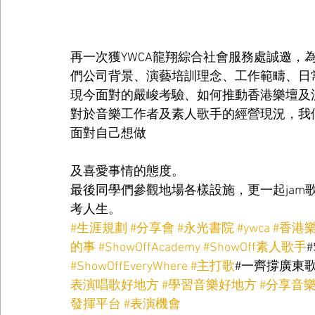
再一次獲YWCA龍翔綜合社會服務處誠邀，
們公司背景、演藝培訓理念、工作範疇、日
現今面對的嚴峻考驗、如何推動香港樂壇及
對於音樂工作者及素人歌手的經營現況，我
面對自己想做
及喜愛事情的態度。
最後同學們參觀地場各樣設施，更一起jam
考人生。
#生涯規劃
#分享會
#永光書院
#ywca
#香港
的事
#ShowOffAcademy
#ShowOff素人歌手
#
#ShowOffEveryWhere
#主打歌
#一齊撐廣東歌
表演唱歌好地方
#學習音樂好地方
#分享音
發揮平台
#表演機會