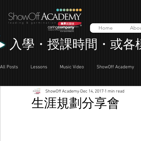
Home
Abo
入學・授課時間・或各
All Posts
Lessons
Music Video
ShowOff Academy
ShowOff Academy
Dec 14, 2017
1 min read
生涯規劃分享會