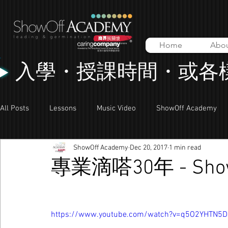
Home
Abo
入學・授課時間・或各
All Posts
Lessons
Music Video
ShowOff Academy
ShowOff Academy
Dec 20, 2017
1 min read
專業滴嗒30年 - Show
https://www.youtube.com/watch?v=q5O2YHTN5D