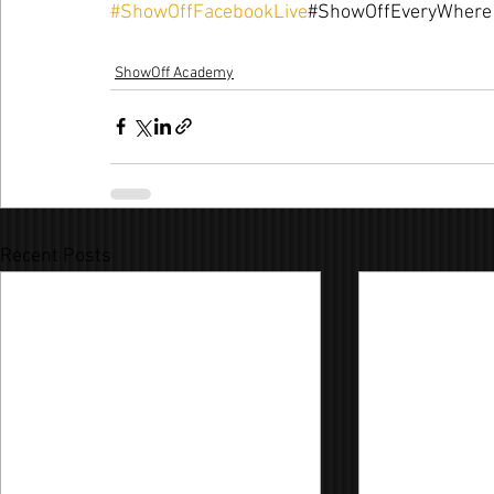
#ShowOffFacebookLive
#ShowOffEveryWhere
ShowOff Academy
Recent Posts