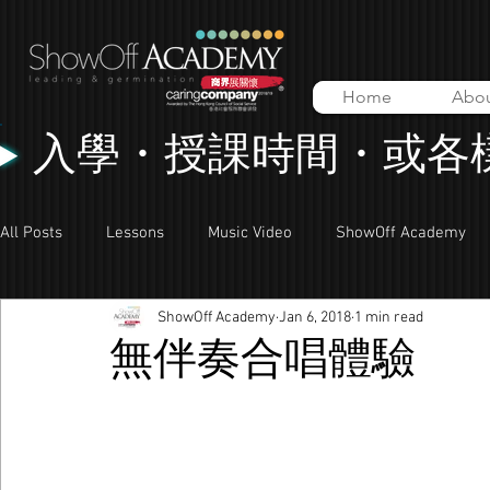
Home
Abo
入學・授課時間・或各
All Posts
Lessons
Music Video
ShowOff Academy
ShowOff Academy
Jan 6, 2018
1 min read
無伴奏合唱體驗