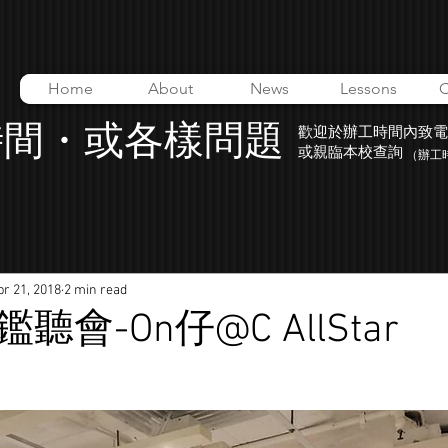
Home
About
News
Lessons
C
時間・或各樣問題
歡迎於辦工時間內致電
或親臨本校查詢
（辦工時間
pr 21, 2018
2 min read
會-On仔@C AllStar