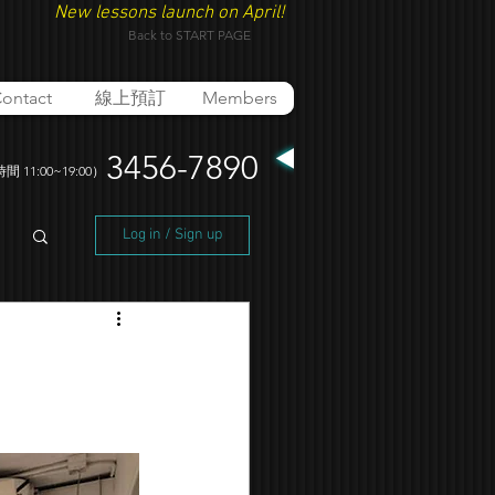
New lessons launch on April!
Back to START PAGE
ontact
線上預訂
Members
3456-7890
 11:00~19:00）
Log in / Sign up