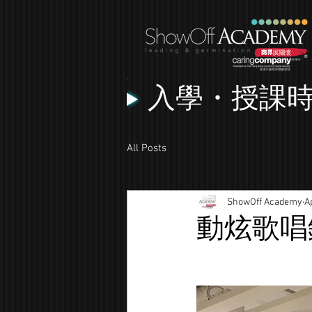
入學・授課
All Posts
ShowOff Academy
A
動炫歌唱鑑聽